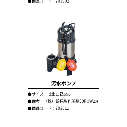
商品コード：703002
汚水ポンプ
サイズ：吐出口径φ50
備考：（株）鶴見製作所製50PUW2.4
商品コード：703011