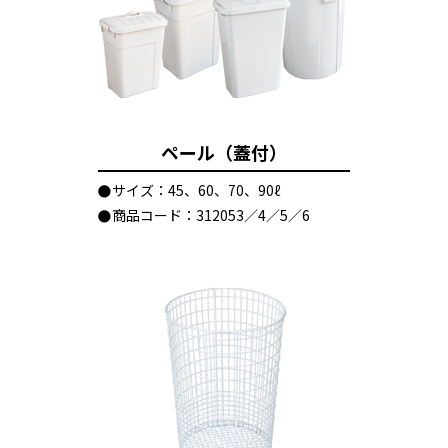
ペール（蓋付）
サイズ：45、60、70、90ℓ
商品コード：312053／4／5／6