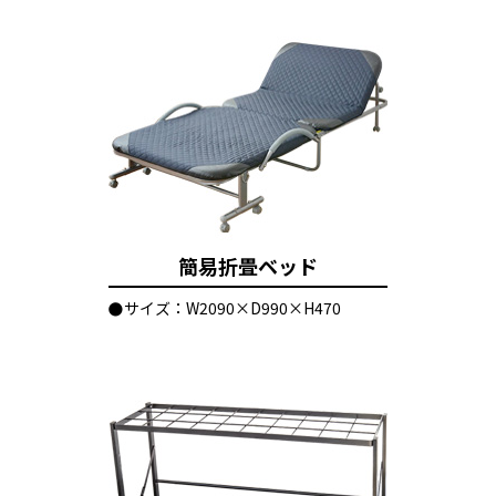
簡易折畳ベッド
サイズ：W2090×D990×H470