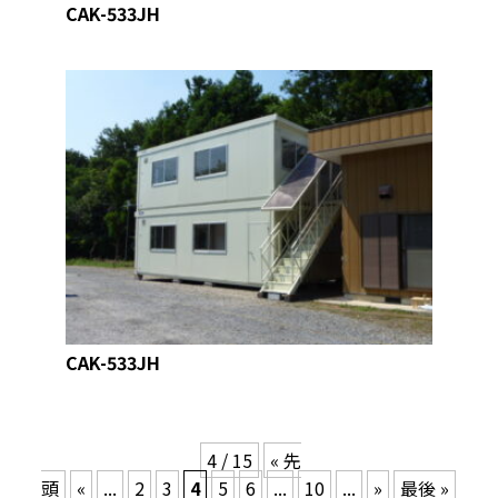
CAK-533JH
CAK-533JH
4 / 15
« 先
頭
«
...
2
3
4
5
6
...
10
...
»
最後 »