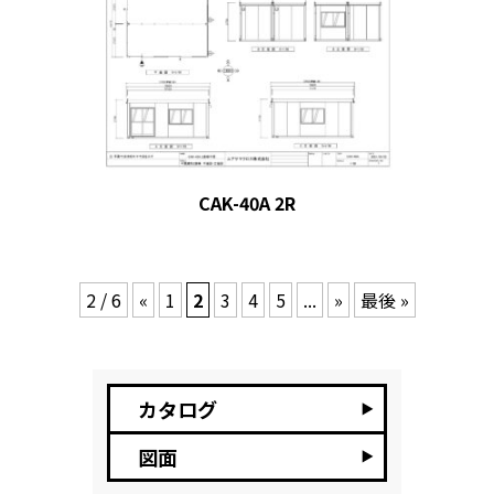
CAK-40A 2R
2 / 6
«
1
2
3
4
5
...
»
最後 »
カタログ
図面